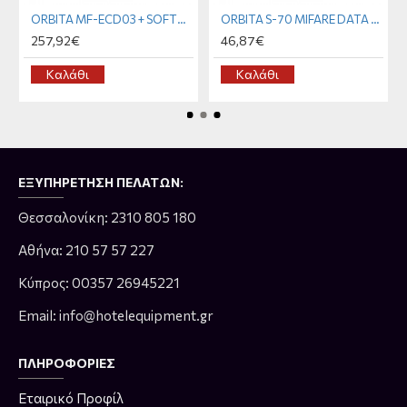
ORBITA MF-ECD03 + SOFTWARE
ORBITA S-70 MIFARE DATA CARD
257,92€
46,87€
Καλάθι
Καλάθι
ΕΞΥΠΗΡΈΤΗΣΗ ΠΕΛΑΤΏΝ:
Θεσσαλονίκη: 2310 805 180
Αθήνα: 210 57 57 227
Κύπρος: 00357 26945221
Email: info@hotelequipment.gr
ΠΛΗΡΟΦΟΡΊΕΣ
Εταιρικό Προφίλ