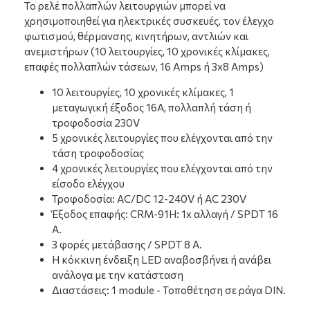
Το ρελέ πολλαπλών λειτουργιών μπορεί να
χρησιμοποιηθεί για ηλεκτρικές συσκευές, τον έλεγχο
φωτισμού, θέρμανσης, κινητήρων, αντλιών και
ανεμιστήρων (10 λειτουργίες, 10 χρονικές κλίμακες,
επαφές πολλαπλών τάσεων, 16 Amps ή 3x8 Amps)
10 λειτουργίες, 10 χρονικές κλίμακες, 1
μεταγωγική έξοδος 16A, πολλαπλή τάση ή
τροφοδοσία 230V
5 χρονικές λειτουργίες που ελέγχονται από την
τάση τροφοδοσίας
4 χρονικές λειτουργίες που ελέγχονται από την
είσοδο ελέγχου
Τροφοδοσία: AC/DC 12-240V ή AC 230V
Έξοδος επαφής: CRM-91H: 1x αλλαγή / SPDT 16
A.
3 φορές μετάβασης / SPDT 8 A.
Η κόκκινη ένδειξη LED αναβοσβήνει ή ανάβει
ανάλογα με την κατάσταση
Διαστάσεις: 1 module - Τοποθέτηση σε ράγα DIN.