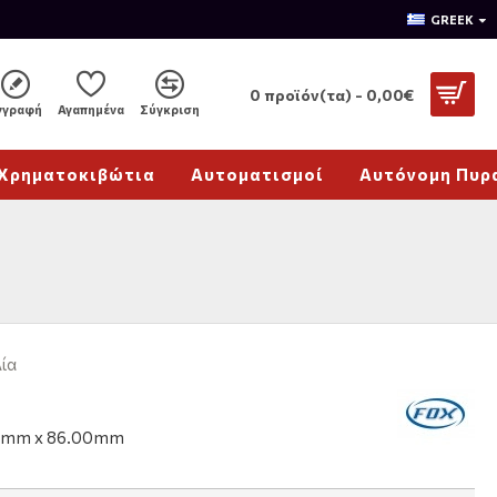
GREEK
0 προϊόν(τα) - 0,00€
γγραφή
Αγαπημένα
Σύγκριση
Χρηματοκιβώτια
Αυτοματισμοί
Αυτόνομη Πυρ
ία
0mm x 86.00mm