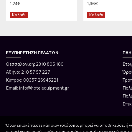
1,24€
1,36€
Καλάθι
Καλάθι
ΕΞΥΠΗΡΈΤΗΣΗ ΠΕΛΑΤΏΝ:
ΠΛΗ
Θεσσαλονίκη: 2310 805 180
Εται
Αθήνα: 210 57 57 227
Όρο
Κύπρος: 00357 26945221
Τρό
Email: info@hotelequipment.gr
Πολ
Πολ
Επικ
Όταν επισκέπτεστε κάποιον ιστότοπο, μπορεί να αποθηκεύσει ή ν
μπορεί να αφορούν εσάς, τις προτιμήσεις σας ή τη συσκευή σας στ