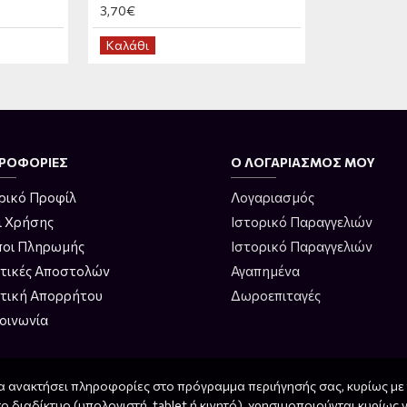
3,70€
Καλάθι
ΡΟΦΟΡΊΕΣ
Ο ΛΟΓΑΡΙΑΣΜΌΣ ΜΟΥ
ρικό Προφίλ
Λογαριασμός
ι Χρήσης
Ιστορικό Παραγγελιών
ποι Πληρωμής
Ιστορικό Παραγγελιών
ιτικές Αποστολών
Αγαπημένα
ιτική Απορρήτου
Δωροεπιταγές
οινωνία
α ανακτήσει πληροφορίες στο πρόγραμμα περιήγησής σας, κυρίως με 
ο διαδίκτυο (υπολογιστή, tablet ή κινητό), χρησιμοποιούνται κυρίως 