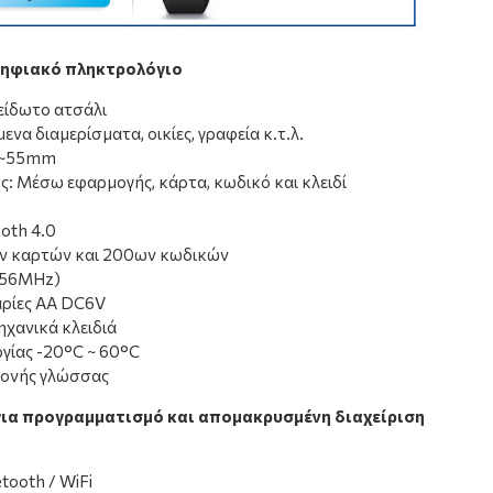
 ψηφιακό πληκτρολόγιο
είδωτο ατσάλι
μενα διαμερίσματα, οικίες, γραφεία κ.τ.λ.
38~55mm
ς: Μέσω εφαρμογής, κάρτα, κωδικό και κλειδί
oth 4.0
ν καρτών και 200ων κωδικών
.56MHz)
αρίες AA DC6V
ηχανικά κλειδιά
γίας -20°C ~ 60°C
μονής γλώσσας
για προγραμματισμό και απομακρυσμένη διαχείριση
ooth / WiFi