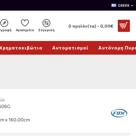
GREEK
0 προϊόν(τα) - 0,00€
γγραφή
Αγαπημένα
Σύγκριση
Χρηματοκιβώτια
Αυτοματισμοί
Αυτόνομη Πυρ
ία
606G
cm x 160.00cm