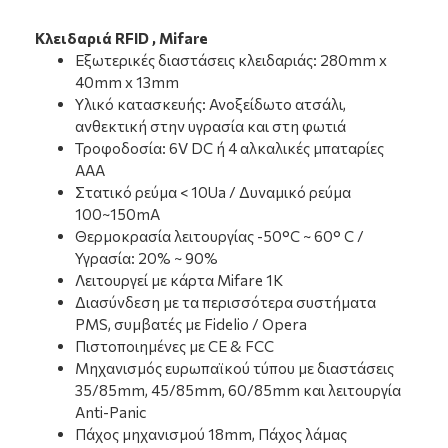
Κλειδαριά RFID , Mifare
Εξωτερικές διαστάσεις κλειδαριάς: 280mm x
40mm x 13mm
Υλικό κατασκευής: Ανοξείδωτο ατσάλι,
ανθεκτική στην υγρασία και στη φωτιά
Τροφοδοσία: 6V DC ή 4 αλκαλικές μπαταρίες
ΑΑΑ
Στατικό ρεύμα < 10Ua / Δυναμικό ρεύμα
100~150mA
Θερμοκρασία λειτουργίας -50°C ~ 60° C /
Υγρασία: 20% ~ 90%
Λειτουργεί με κάρτα Mifare 1Κ
Διασύνδεση με τα περισσότερα συστήματα
PMS, συμβατές με Fidelio / Opera
Πιστοποιημένες με CE & FCC
Μηχανισμός ευρωπαϊκού τύπου με διαστάσεις
35/85mm, 45/85mm, 60/85mm και λειτουργία
Anti-Panic
Πάχος μηχανισμού 18mm, Πάχος λάμας