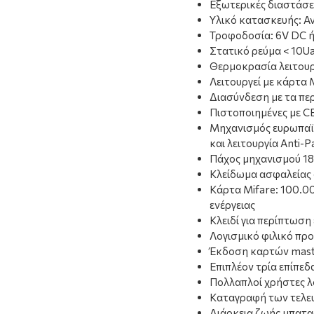
Εξωτερικές διαστάσ
Υλικό κατασκευής: Αν
Τροφοδοσία: 6V DC ή
Στατικό ρεύμα < 10U
Θερμοκρασία λειτουρ
Λειτουργεί με κάρτα 
Διασύνδεση με τα πε
Πιστοποιημένες με C
Μηχανισμός ευρωπαϊ
και λειτουργία Anti-P
Πάχος μηχανισμού 1
Κλείδωμα ασφαλείας 
Κάρτα Mifare: 100.0
ενέργειας
Κλειδί για περίπτωση
Λογισμικό φιλικό πρ
Έκδοση καρτών maste
Επιπλέον τρία επίπε
Πολλαπλοί χρήστες λ
Καταγραφή των τελε
Διάρκεια ζωής μπαταρ