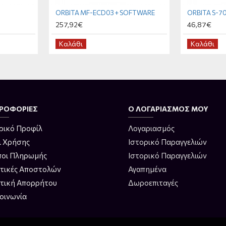
ORBITA MF-ECD03 + SOFTWARE
ORBITA S-7
257,92€
46,87€
Καλάθι
Καλάθι
ΡΟΦΟΡΊΕΣ
Ο ΛΟΓΑΡΙΑΣΜΌΣ ΜΟΥ
ρικό Προφίλ
Λογαριασμός
ι Χρήσης
Ιστορικό Παραγγελιών
ποι Πληρωμής
Ιστορικό Παραγγελιών
ιτικές Αποστολών
Αγαπημένα
ιτική Απορρήτου
Δωροεπιταγές
οινωνία