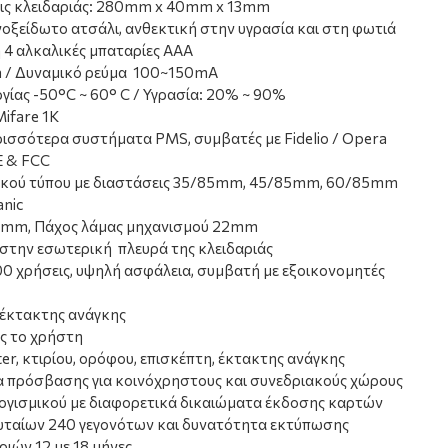
εις κλειδαριάς: 280mm x 40mm x 13mm
οξείδωτο ατσάλι, ανθεκτική στην υγρασία και στη φωτιά
 4 αλκαλικές μπαταρίες ΑΑΑ
a / Δυναμικό ρεύμα 100~150mA
γίας -50°C ~ 60° C / Υγρασία: 20% ~ 90%
Mifare 1Κ
ρισσότερα συστήματα PMS, συμβατές με Fidelio / Opera
E & FCC
κού τύπου με διαστάσεις 35/85mm, 45/85mm, 60/85mm
anic
8mm, Πάχος λάμας μηχανισμού 22mm
στην εσωτερική πλευρά της κλειδαριάς
00 χρήσεις, υψηλή ασφάλεια, συμβατή με εξοικονομητές
 έκτακτης ανάγκης
ος το χρήστη
r, κτιρίου, ορόφου, επισκέπτη, έκτακτης ανάγκης
δα πρόσβασης για κοινόχρηστους και συνεδριακούς χώρους
ογισμικού με διαφορετικά δικαιώματα έκδοσης καρτών
υταίων 240 γεγονότων και δυνατότητα εκτύπωσης
ιών 12 με 18 μήνες