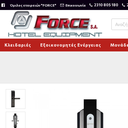
2310 805 180
Όμιλος εταιρειών "FORCE"
Επικοινωνία
Κλειδαριές
Εξοικονομητές Ενέργειας
Μονάδε