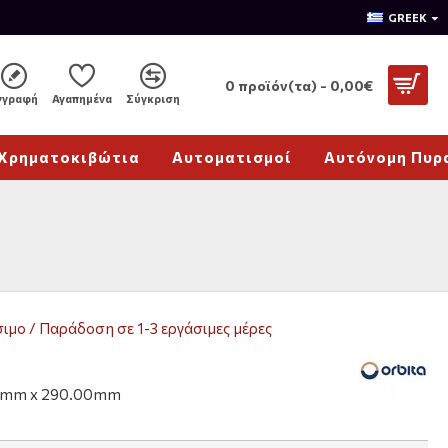
GREEK
0 προϊόν(τα) - 0,00€
γγραφή
Αγαπημένα
Σύγκριση
Χρηματοκιβώτια
Αυτοματισμοί
Αυτόνομη Πυρ
ιμο / Παράδοση σε 1-3 εργάσιμες μέρες
0mm x 290.00mm