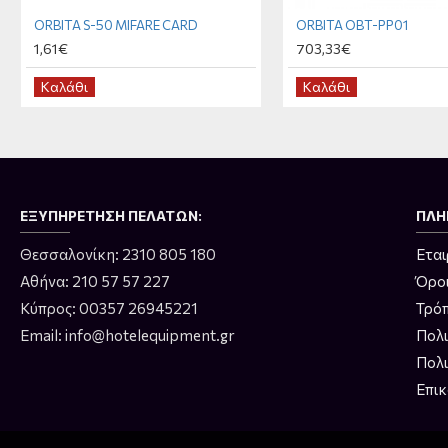
ORBITA S-50 MIFARE CARD
ORBITA OBT-PP01
1,61€
703,33€
Καλάθι
Καλάθι
ΕΞΥΠΗΡΈΤΗΣΗ ΠΕΛΑΤΏΝ:
ΠΛΗ
Θεσσαλονίκη: 2310 805 180
Εται
Αθήνα: 210 57 57 227
Όρο
Κύπρος: 00357 26945221
Τρό
Email: info@hotelequipment.gr
Πολ
Πολ
Επικ